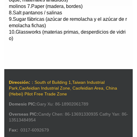
molinos 7.Paper (madera, bordes)
8.Salt pantanos / salinas
9.Sugar fábricas (azúcar de remolacha y el azúcar de r
emolacha fichas)
10.Glassworks (materias primas, desperdicios de vidri
o)
Dirección:
：South of Building 1,Taiwan Industrial
Park,Caofeidian Industrial Zone, Caofeidian Area, China
(Hebei) Pilot Free Trade Zone
Domesic PIC:
Gary Xu: 86-18902061789
Overseas PIC:
Candy Chen: 86-13691330935 Cathy Yan: 86-
13513484954
Fax:
0317-6092679