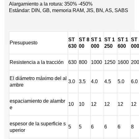
Alargamiento a la rotura: 350% -450%
Estándar: DIN, GB, memoria RAM, JIS, BN, AS, SABS
ST
ST
8
ST
1
ST
1
ST
1
ST
Presupuesto
630
00
000
250
600
00
Resistencia a la tracción
630
800
1000
1250
1600
20
El diámetro máximo del al
3.0
3.5
4.0
4.5
5.0
6.0
ambre
espaciamiento de alambr
10
10
12
12
12
12
e
espesor de la superficie s
5
5
6
6
6
8
uperior