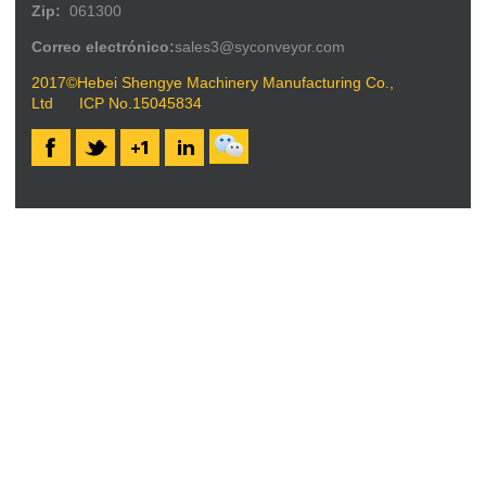
Zip:
061300
Correo electrónico:
sales3@syconveyor.com
2017©Hebei Shengye Machinery Manufacturing Co.,
Ltd
ICP No.15045834